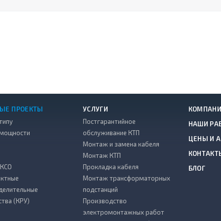
ЫЕ ПРОЕКТЫ
УСЛУГИ
КОМПАН
типу
Постгарантийное
НАШИ РА
 мощности
обслуживание КТП
ЦЕНЫ И 
Монтаж и замена кабеля
КОНТАКТ
Монтаж КТП
 КСО
Прокладка кабеля
БЛОГ
ктные
Монтаж трансформаторных
делительные
подстанций
ства (КРУ)
Производство
электромонтажных работ