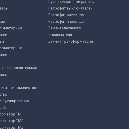
Пусконаладочные работы
зеры
Ретрофит выключателей
Ретрофит ячеек кру
тые
Ретрофит ячеек ксо
форматорные
Замена масляного
нции
выключателя
ые
Замена трансформатора
форматорные
нции
я распределительная
нция
ольтное комплектное
ство
секционирования
вой
орматор ТМ
орматор ТМГ
орматор ТМЗ