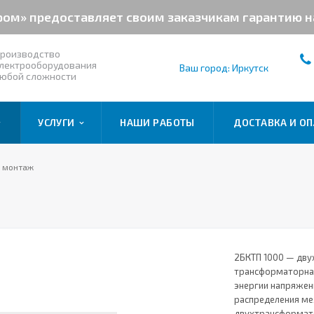
ром» предоставляет своим заказчикам гарантию 
роизводство
лектрооборудования
Ваш город: Иркутск
юбой сложности
УСЛУГИ
НАШИ РАБОТЫ
ДОСТАВКА И ОП
и монтаж
2БКТП 1000 — дву
трансформаторная
энергии напряжени
распределения ме
двухтрансформато