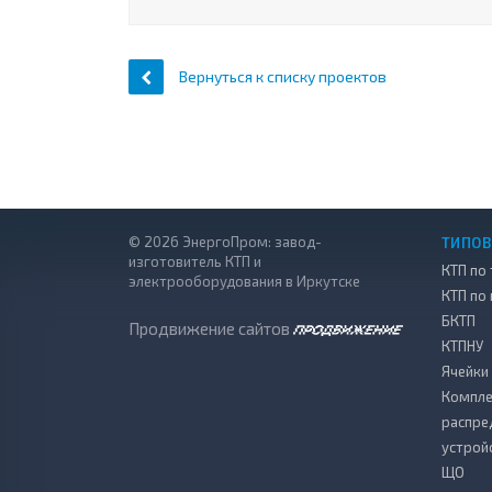
Вернуться к списку проектов
© 2026 ЭнергоПром: завод-
ТИПОВ
изготовитель КТП и
КТП по 
электрооборудования в Иркутске
КТП по
БКТП
Продвижение сайтов
КТПНУ
Ячейки
Компле
распре
устрой
ЩО