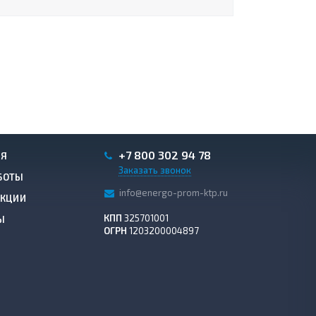
+7 800 302 94 78
ИЯ
Заказать звонок
БОТЫ
info@energo-prom-ktp.ru
АКЦИИ
КПП
325701001
Ы
ОГРН
1203200004897