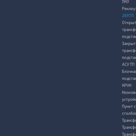
ПКУ
Реклоу
2БКТП
Откры
транс
подста
Закрыт
транс
подста
АСУ ТП
Блочна
подста
КРУН
Низков
устрой
Пункт 
столбо
Трансф
Трансф
Трансф