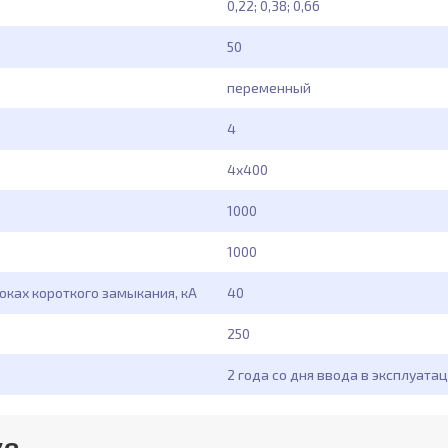
0,22; 0,38; 0,66
50
переменный
4
4x400
1000
1000
оках короткого замыкания, кА
40
250
2 года со дня ввода в эксплуата
ке