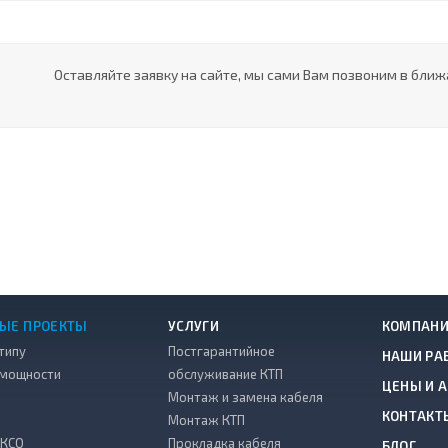
Оставляйте заявку на сайте, мы сами Вам позвоним в ближ
ЫЕ ПРОЕКТЫ
УСЛУГИ
КОМПАН
типу
Постгарантийное
НАШИ РА
 мощности
обслуживание КТП
ЦЕНЫ И 
Монтаж и замена кабеля
КОНТАКТ
Монтаж КТП
 КСО
Прокладка кабеля
БЛОГ