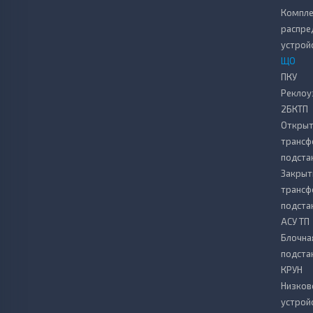
Компле
распре
устрой
ЩО
ПКУ
Реклоу
2БКТП
Откры
транс
подста
Закрыт
транс
подста
АСУ ТП
Блочна
подста
КРУН
Низков
устрой