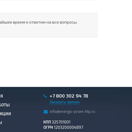
айшее время и ответим на все вопросы.
+7 800 302 94 78
ИЯ
Заказать звонок
БОТЫ
info@energo-prom-ktp.ru
АКЦИИ
КПП
325701001
Ы
ОГРН
1203200004897