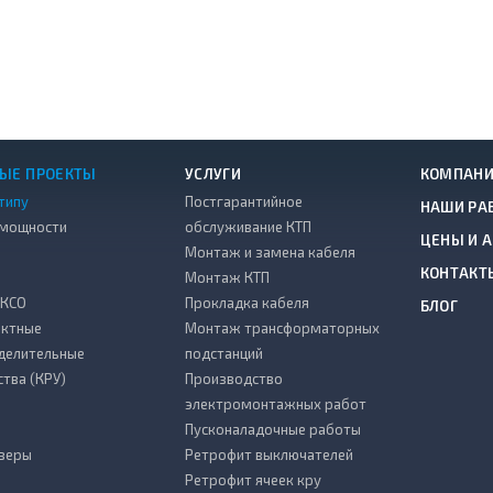
ЫЕ ПРОЕКТЫ
УСЛУГИ
КОМПАН
типу
Постгарантийное
НАШИ РА
 мощности
обслуживание КТП
ЦЕНЫ И 
Монтаж и замена кабеля
КОНТАКТ
Монтаж КТП
 КСО
Прокладка кабеля
БЛОГ
ктные
Монтаж трансформаторных
делительные
подстанций
ства (КРУ)
Производство
электромонтажных работ
Пусконаладочные работы
зеры
Ретрофит выключателей
Ретрофит ячеек кру