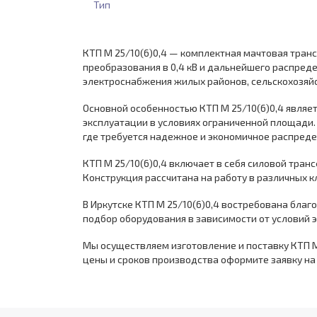
Тип
КТП М 25/10(6)0,4 — комплектная мачтовая тран
преобразования в 0,4 кВ и дальнейшего распред
электроснабжения жилых районов, сельскохозяй
Основной особенностью КТП М 25/10(6)0,4 являет
эксплуатации в условиях ограниченной площади
где требуется надежное и экономичное распреде
КТП М 25/10(6)0,4 включает в себя силовой тра
Конструкция рассчитана на работу в различных 
В Иркутске КТП М 25/10(6)0,4 востребована благ
подбор оборудования в зависимости от условий 
Мы осуществляем изготовление и поставку КТП М 
цены и сроков производства оформите заявку на