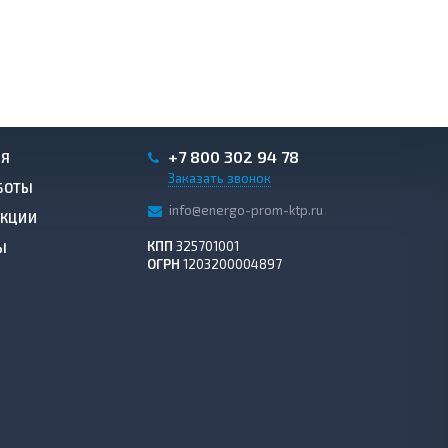
+7 800 302 94 78
ИЯ
Заказать звонок
БОТЫ
info@energo-prom-ktp.ru
АКЦИИ
КПП
325701001
Ы
ОГРН
1203200004897