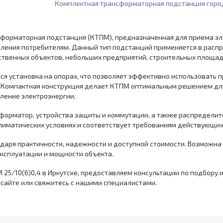
Комплектная трансформаторная подстанция горо
сформаторная подстанция (КТПМ), предназначенная для приема эле
еления потребителям. Данный тип подстанций применяется в расп
ственных объектов, небольших предприятий, строительных площад
ся установка на опорах, что позволяет эффективно использовать 
. Компактная конструкция делает КТПМ оптимальным решением для
ление электроэнергии.
нсформатор, устройства защиты и коммутации, а также распредели
климатических условиях и соответствует требованиям действующи
одаря практичности, надежности и доступной стоимости. Возможна
эксплуатации и мощности объекта.
25/10(6)0,4 в Иркутске, предоставляем консультации по подбору 
 сайте или свяжитесь с нашими специалистами.