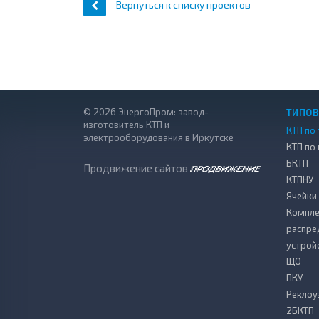
Вернуться к списку проектов
© 2026 ЭнергоПром: завод-
ТИПОВ
изготовитель КТП и
КТП по 
электрооборудования в Иркутске
КТП по
БКТП
Продвижение сайтов
КТПНУ
Ячейки
Компле
распре
устрой
ЩО
ПКУ
Реклоу
2БКТП