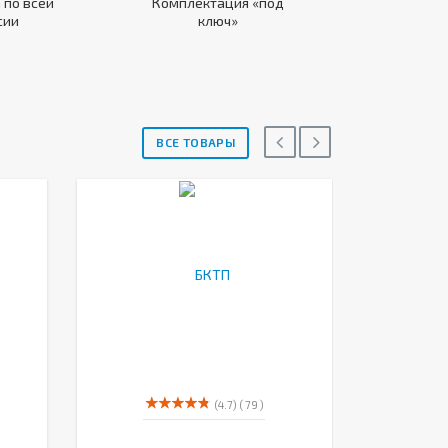
 по всей
Комплектация «под
сии
ключ»
ВСЕ ТОВАРЫ
(4.7)
( 79 )