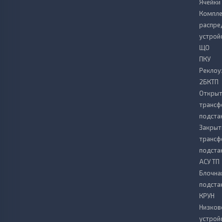
Ячейки
Компле
распре
устрой
ЩО
ПКУ
Реклоу
2БКТП
Откры
транс
подста
Закрыт
транс
подста
АСУ ТП
Блочна
подста
КРУН
Низков
устрой