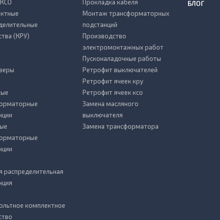
 КСО
Прокладка кабеля
БЛОГ
ктные
Монтаж трансформаторных
делительные
подстанций
ства (КРУ)
Производство
электромонтажных работ
Пусконаладочные работы
зеры
Ретрофит выключателей
Ретрофит ячеек кру
тые
Ретрофит ячеек ксо
форматорные
Замена масляного
нции
выключателя
ые
Замена трансформатора
форматорные
нции
я распределительная
нция
ольтное комплектное
ство